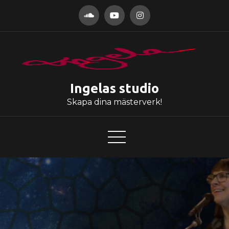
Hoppa
till
innehåll
Ingelas studio
Skapa dina mästerverk!