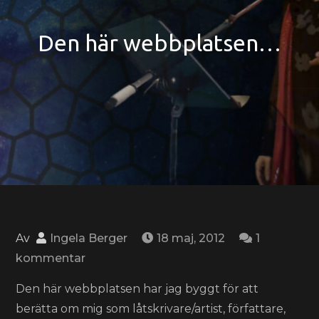
Den här webbplatsen…
Av
Ingela Berger
18 maj, 2012
1
till
kommentar
Den
Den här webbplatsen har jag byggt för att
här
berätta om mig som låtskrivare/artist, författare,
webbplatsen…