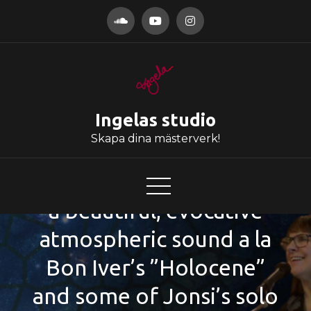
Hoppa
till
innehåll
Ingelas studio
Skapa dina mästerverk!
Yes, I think this would
work for film & TV. It has
a beautiful, evocative
atmospheric sound a la
Bon Iver’s ”Holocene”
and some of Jonsi’s solo