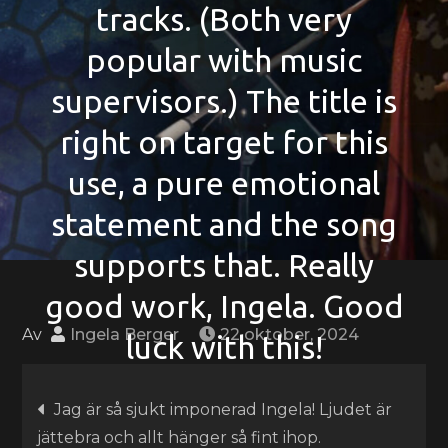
tracks. (Both very
popular with music
supervisors.) The title is
right on target for this
use, a pure emotional
statement and the song
supports that. Really
good work, Ingela. Good
Av
Ingela Berger
22 oktober, 2024
luck with this!
Inläggsnavigering
Jag är så sjukt imponerad Ingela! Ljudet är
jättebra och allt hänger så fint ihop.