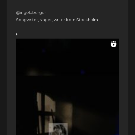
@ingelaberger
Songwriter, singer, writer from Stockholm