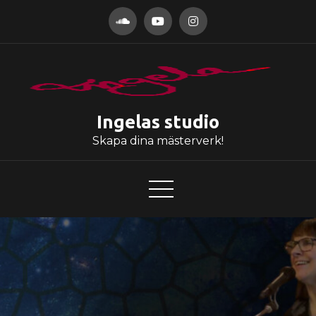
Hoppa
till
innehåll
Ingelas studio
Skapa dina mästerverk!