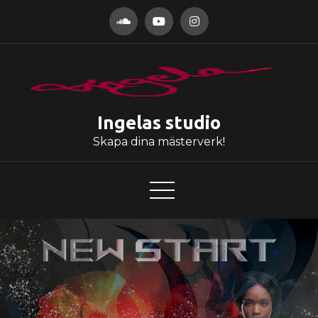
Hoppa
till
innehåll
Ingelas studio
Skapa dina mästerverk!