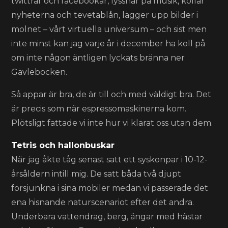
twittrar och facebookar, lyssnar på musik, kollar
nyheterna och tevetablån, lägger upp bilder i
molnet – vårt virtuella universum – och sist men
inte minst kan jag varje år i december ha koll på
om inte någon äntligen lyckats bränna ner
Gävlebocken.
Så appar är bra, de är till och med väldigt bra. Det
är precis som när espressomaskinerna kom.
Plötsligt fattade vi inte hur vi klarat oss utan dem.
Tetris och hallonbuskar
När jag åkte tåg senast satt ett syskonpar i 10-12-
årsåldern intill mig. De satt båda två djupt
försjunkna i sina mobiler medan vi passerade det
ena hisnande naturscenariot efter det andra.
Underbara vattendrag, berg, ängar med hästar