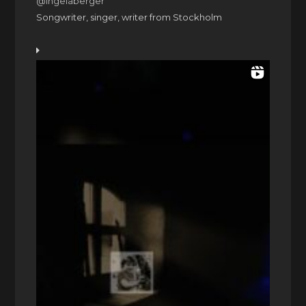
@ingelaberger
Songwriter, singer, writer from Stockholm