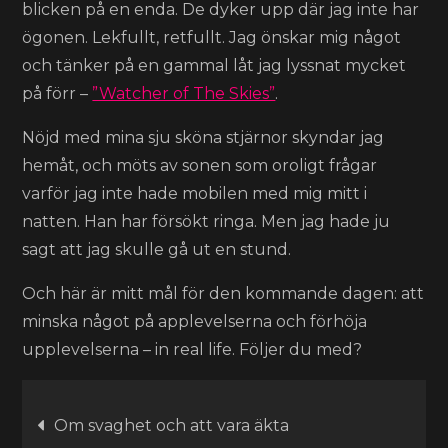
blicken på en enda. De dyker upp där jag inte har
ögonen. Lekfullt, retfullt. Jag önskar mig något
och tänker på en gammal låt jag lyssnat mycket
på förr –
”Watcher of The Skies”
.
Nöjd med mina sju sköna stjärnor skyndar jag
hemåt, och möts av sonen som oroligt frågar
varför jag inte hade mobilen med mig mitt i
natten. Han har försökt ringa. Men jag hade ju
sagt att jag skulle gå ut en stund.
Och här är mitt mål för den kommande dagen: att
minska något på applevelserna och förhöja
upplevelserna – in real life. Följer du med?
Inläggsnavigering
Om svaghet och att vara äkta