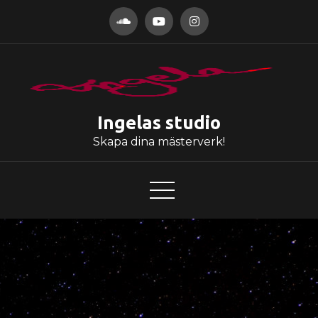
Hoppa
till
innehåll
Ingelas studio
Skapa dina mästerverk!