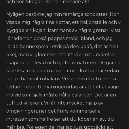
och kor. Skogar. Barnen missade allt.
Nyligen besökte jag min femåriga sondotter. Hon
visade mig några fina kottar, ett hallonställe och vi
byggde en koja tillsammans av några grenar. Visst
lånade hon också pappas mobil ibland, och jag
lärde henne spela Tetris på den. Jodå, det är helt
okej, men vi glömmer lätt att vi är naturvarelser,
skapade att leva i och njuta av naturen. De gamla
klassiska motpolerna natur och kultur har sedan
länge hamnat i obalans. Vi vantrivs i kulturen, sa
redan Freud. Utmaningen idag är att det är varje
individ som själv måste hålla balansen. Det är en
tuff tid vi lever i. Vi får inte mycket hjälp av
omgivningen, när det finns kommersiella
intressen som hellre ser att du köper än att du
mår bra. För egen del har jag just upptäckt att