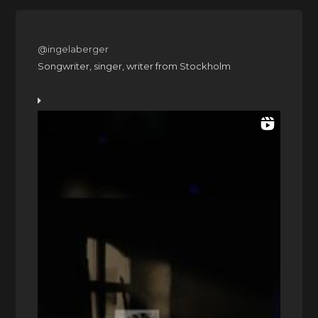
@ingelaberger
Songwriter, singer, writer from Stockholm