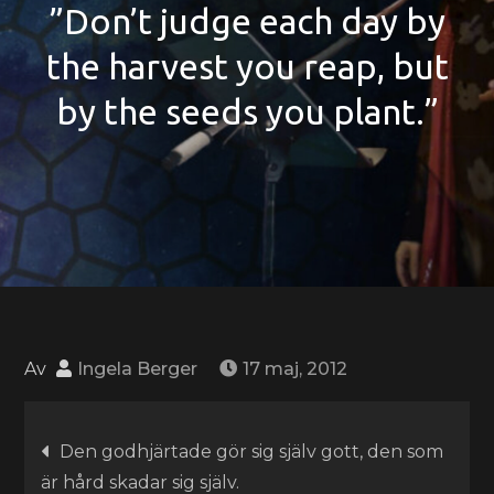
”Don’t judge each day by
the harvest you reap, but
by the seeds you plant.”
Av
Ingela Berger
17 maj, 2012
Inläggsnavigering
Den godhjärtade gör sig själv gott, den som
är hård skadar sig själv.