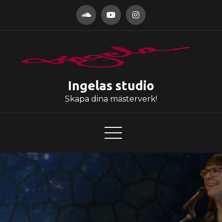
Hoppa
till
innehåll
Ingelas studio
Skapa dina mästerverk!