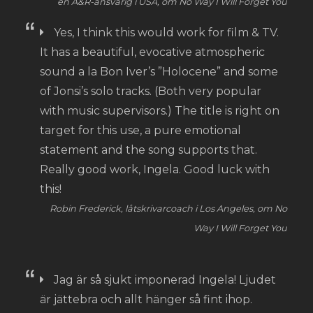
en A&R-ansvarig i USA, om No Way I Will Forget You
Yes, I think this would work for film & TV.
It has a beautiful, evocative atmospheric
sound a la Bon Iver’s ”Holocene” and some
of Jonsi’s solo tracks. (Both very popular
with music supervisors.) The title is right on
target for this use, a pure emotional
statement and the song supports that.
Really good work, Ingela. Good luck with
this!
Robin Frederick, låtskrivarcoach i Los Angeles, om No
Way I Will Forget You
Jag är så sjukt imponerad Ingela! Ljudet
är jättebra och allt hänger så fint ihop.