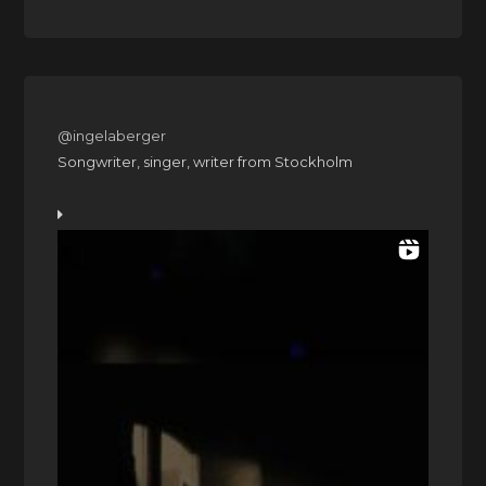
@ingelaberger
Songwriter, singer, writer from Stockholm