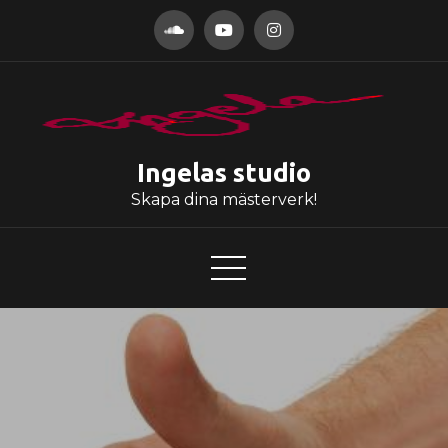
Hoppa
till
innehåll
Ingelas studio
Skapa dina mästerverk!