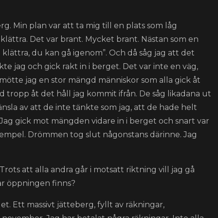
g. Min plan var att ta mig till en plats som låg
klättra. Det var brant. Mycket brant. Nästan som en
klättra, du kan gå igenom”. Och då såg jag att det
te jag och gick rakt in i berget. Det var inte en väg,
n mötte jag en stor mängd människor som alla gick åt
ad tropp åt det håll jag kommit ifrån. De såg likadana ut
änsla av att de inte tänkte som jag, att de hade helt
. Jag gick mot mängden vidare in i berget och snart var
 tempel. Drömmen tog slut någonstans därinne. Jag
ots att alla andra går i motsatt riktning vill jag gå
ar öppningen finns?
 Ett massivt jätteberg, fyllt av räkningar,