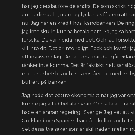
har jag betalat före de andra. De som skrikit hög
en studieskuld, men jag lyckades få dem att s
nu. Jag har en kredit hos Ikanobanken. De ring
jag inte skulle kunna betala dem. Så jag sa bara j
försöka. De var nöjda med det. Och jag försökte
vill inte dit. Det är inte roligt. Tack och lov f
ett inkassobolag. Det är först när det går vidar
tänker inte komma. Det är faktiskt helt sanslös
man är arbetslös och ensamstående med en hyr
buffert på banken.
Jag hade det bättre ekonomiskt när jag var e
kunde jag alltid betala hyran. Och alla andra rä
hade en annan regering i Sverige. Jag vet att vi
Grekland och Spanien har nått kollaps och fler l
det dessa två saker som är skillnaden mellan 