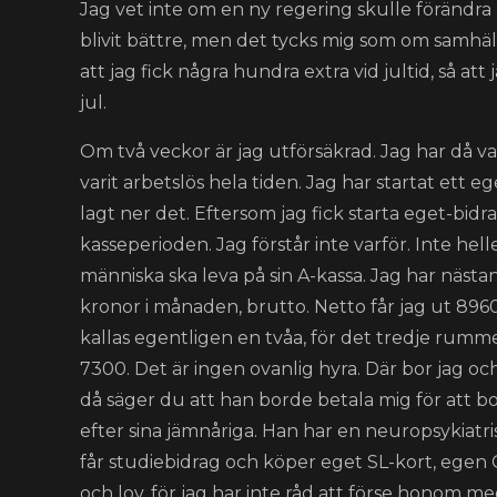
Jag vet inte om en ny regering skulle förändra 
blivit bättre, men det tycks mig som om samhäl
att jag fick några hundra extra vid jultid, så
jul.
Om två veckor är jag utförsäkrad. Jag har då vari
varit arbetslös hela tiden. Jag har startat ett e
lagt ner det. Eftersom jag fick starta eget-bid
kasseperioden. Jag förstår inte varför. Inte hell
människa ska leva på sin A-kassa. Jag har näst
kronor i månaden, brutto. Netto får jag ut 8960 
kallas egentligen en tvåa, för det tredje rummet 
7300. Det är ingen ovanlig hyra. Där bor jag oc
då säger du att han borde betala mig för att bo 
efter sina jämnåriga. Han har en neuropsykiatri
får studiebidrag och köper eget SL-kort, egen
och lov, för jag har inte råd att förse honom 