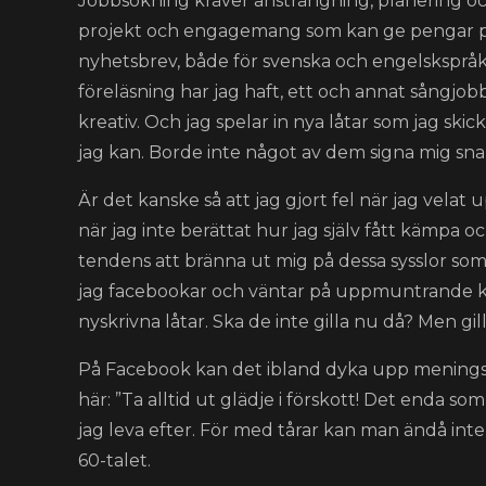
Jobbsökning kräver ansträngning, planering och
projekt och engagemang som kan ge pengar på 
nyhetsbrev, både för svenska och engelskspråki
föreläsning har jag haft, ett och annat sångjobb
kreativ. Och jag spelar in nya låtar som jag skic
jag kan. Borde inte något av dem signa mig sna
Är det kanske så att jag gjort fel när jag velat
när jag inte berättat hur jag själv fått kämpa 
tendens att bränna ut mig på dessa sysslor som 
jag facebookar och väntar på uppmuntrande 
nyskrivna låtar. Ska de inte gilla nu då? Men gill
På Facebook kan det ibland dyka upp meningsful
här: ”Ta alltid ut glädje i förskott! Det enda so
jag leva efter. För med tårar kan man ändå int
60-talet.