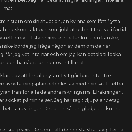
 november. Jag har betalat några räkningar. Inte alla.
l mat.
tsministern om sin situation, en kvinna som fått flytta
ahandskontrakt och som jobbat och slitit ut sig i förtid.
va ett brev till statsministern, eller kungen kanske,
Kanske borde jag fråga någon av dem om de har
g, för jag vet inte när och om jag kan betala tillbaka.
an och ha några kronor över till mat.
klarat av att betala hyran. Det går bara inte. Tre
ck en avbetalningsplan och blev av med min skuld efter
t hyran framför alla de andra räkningarna. Elräkningen,
r skickat påminnelser. Jag har tagit djupa andetag
t betala räkningar. Det är en sådan glädje att kunna
n enkel praxis. De som haft de högsta straffavgifterna