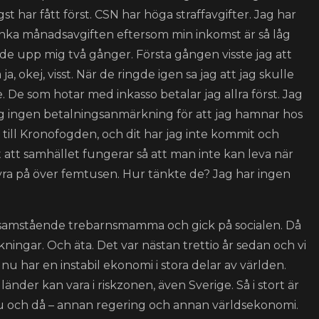
st har fått först. CSN har höga straffavgifter. Jag har
änka månadsavgiften eftersom min inkomst är så låg
de upp mig två gånger. Första gången visste jag att
a, okej, visst. När de ringde igen sa jag att jag skulle
. De som hotar med inkasso betalar jag allra först. Jag
år jag ingen betalningsanmärkning för att jag hamnar hos
e till Kronofogden, och dit har jag inte kommit och
t att samhället fungerar så att man inte kan leva när
a på över femtusen. Hur tänkte de? Jag har ingen
nsamstående trebarnsmamma och gick på socialen. Då
kningar. Och äta. Det var nästan trettio år sedan och vi
 nu har en instabil ekonomi i stora delar av världen.
änder kan vara i riskzonen, även Sverige. Så i stort är
nu och då – annan regering och annan världsekonomi.