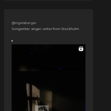
@ingelaberger
Songwriter, singer, writer from Stockholm