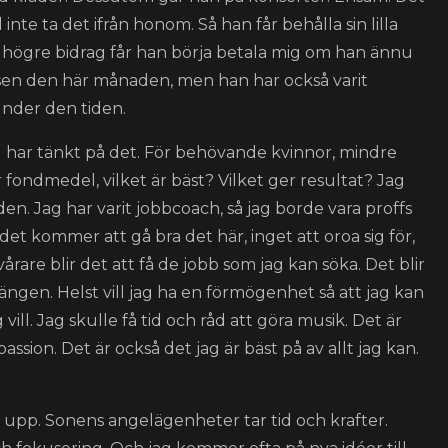
inte ta det ifrån honom. Så han får behålla sin lilla
t högre bidrag får han börja betala mig om han ännu
usen den här månaden, men han har också varit
 under den tiden.
ag har tänkt på det. För behövande kvinnor, mindre
fondmedel, vilket är bäst? Vilket ger resultat? Jag
iden. Jag har varit jobbcoach, så jag borde vara proffs
det kommer att gå bra det här, inget att oroa sig för,
vårare blir det att få de jobb som jag kan söka. Det blir
 sängen. Helst vill jag ha en förmögenhet så att jag kan
l. Jag skulle få tid och råd att göra musik. Det är
assion. Det är också det jag är bäst på av allt jag kan.
ullt upp. Sonens angelägenheter tar tid och krafter.