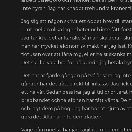
arbetslöshet, oro och mörker. Det är den första
Inte hyran. Jag har knappt trehundra kronor til
Jag såg att någon skrivit ett öppet brev till sta
runt mellan olika lägenheter och inte fått först
Jag tänkte, det är kanske så man ska göra – skri
han har mycket ekonomisk makt har jag läst. 
tiotusen över att låna mig, eller helst skänka mi
Det skulle vara bra, för då kunde jag betala hyr
Det här är fjärde gången på två år som jag inte 
gånger har det gått direkt till inkasso. Jag fi
ett halvår. Sedan dess har jag alltid prioritera
bredbandet och telefonen har fått vänta. De ha
och lagt dem på hög. Jag har börjat njuta av at
göra det. Alla har inte den glädjen.
Varje påminnelse har jag tagit itu med enligt e