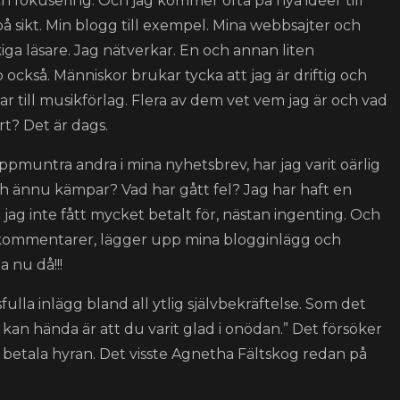
 fokusering. Och jag kommer ofta på nya idéer till
sikt. Min blogg till exempel. Mina webbsajter och
ga läsare. Jag nätverkar. En och annan liten
 också. Människor brukar tycka att jag är driftig och
kar till musikförlag. Flera av dem vet vem jag är och vad
rt? Det är dags.
 uppmuntra andra i mina nyhetsbrev, har jag varit oärlig
och ännu kämpar? Vad har gått fel? Jag har haft en
jag inte fått mycket betalt för, nästan ingenting. Och
kommentarer, lägger upp mina blogginlägg och
a nu då!!!
la inlägg bland all ytlig självbekräftelse. Som det
m kan hända är att du varit glad i onödan.” Det försöker
e betala hyran. Det visste Agnetha Fältskog redan på