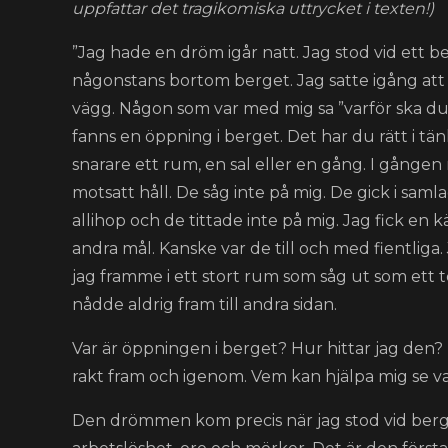
uppfattar det tragikomiska uttrycket i texten!)
”Jag hade en dröm igår natt. Jag stod vid ett ber
någonstans bortom berget. Jag satte igång att 
vägg. Någon som var med mig sa ”varför ska du 
fanns en öppning i berget. Det har du rätt i tänk
snarare ett rum, en sal eller en gång. I gånge
motsatt håll. De såg inte på mig. De gick i saml
allihop och de tittade inte på mig. Jag fick en k
andra mål. Kanske var de till och med fientliga
jag framme i ett stort rum som såg ut som ett
nådde aldrig fram till andra sidan.
Var är öppningen i berget? Hur hittar jag den? Tr
rakt fram och igenom. Vem kan hjälpa mig se v
Den drömmen kom precis när jag stod vid berget.