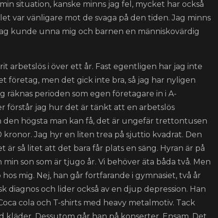
min situation, kanske minns jag fel, mycket har också
let var vänligare mot de svaga på den tiden. Jag minns
 att jag kunde unna mig och barnen en människovärdig
t arbetslös i över ett år. Fast egentligen har jag inte
get företag, men det gick inte bra, så jag har nyligen
rag räknas perioden som egen företagare in i A-
er förstår jag hur det är tänkt att en arbetslös
an den högsta man kan få, det är ungefär trettontusen
kronor. Jag hyr en liten trea på sjuttio kvadrat. Den
är så litet att det bara får plats en säng. Hyran är på
h min son som är tjugo år. Vi behöver äta båda två. Men
hos mig. Nej, han går fortfarande i gymnasiet, två år
sk diagnos och lider också av en djup depression. Han
 Coca cola och T-shirts med heavy metalmotiv. Tack
med kläder. Dessutom går han på konserter. Ensam. Det