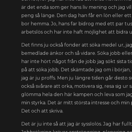
är det enda som ger hans liv mening och jag vill 
peng så länge. Den dag han får en lön eller et
bor hemma. Jo, hans far bidrog med ett par t
arbetslös och har inte haft möjlighet att bidra
Det finns ju också fonder att söka medel ur, j
bemedlade änkor och så vidare. Söka jobb eller 
har inte hört något från de jobb jag sökt sista t
på att söka jobb. Det skämtade jag om i början, 
jag är ju proffs. Men ju längre tiden går desto s
också svårare att orka, motivera sig, resa sig ur
glömma hela den här kampen och leva som jag vil
min styrka. Det är mitt största intresse och min p
Det och att skriva.
Det är ju inte så att jag är sysslolös. Jag har f